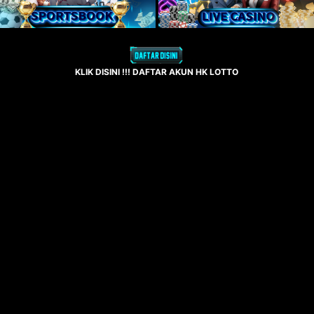
KLIK DISINI !!! DAFTAR AKUN HK LOTTO