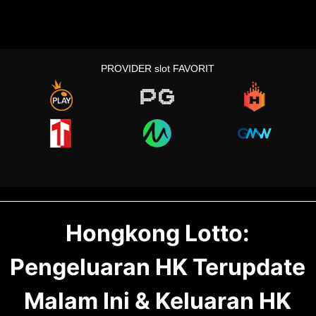
PROVIDER slot FAVORIT
Hongkong Lotto:
Pengeluaran HK Terupdate
Malam Ini & Keluaran HK