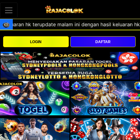
LOGIN
DAFTAR